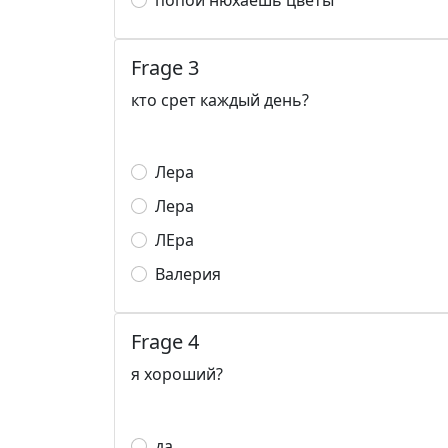
попой нюхаешь цветы
Frage 3
кто срет каждый день?
Лера
Лера
ЛЕра
Валерия
Frage 4
я хороший?
да