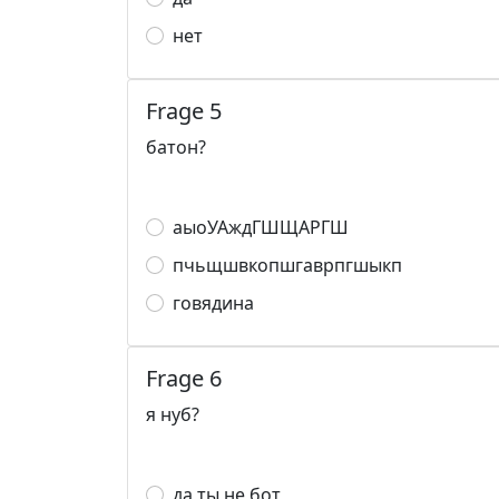
нет
Frage 5
батон?
аыоУАждГШЩАРГШ
пчьщшвкопшгаврпгшыкп
говядина
Frage 6
я нуб?
да ты не бот