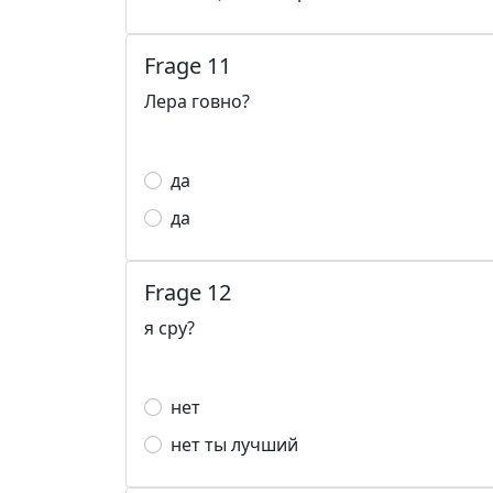
Frage 11
Лера говно?
да
да
Frage 12
я сру?
нет
нет ты лучший