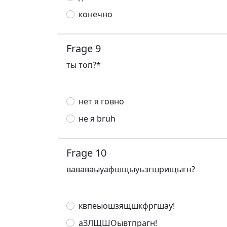
конечно
Frage 9
ты топ?*
нет я говно
не я bruh
Frage 10
вававаыуафшщыуьзгшрищыгн?
квпеыошзящшкфргшау!
аЗЛЩШОывтпрагн!