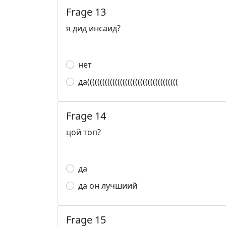
Frage 13
я дид инсаид?
нет
да((((((((((((((((((((((((((((((((((((
Frage 14
цой топ?
да
да он лучшиий
Frage 15