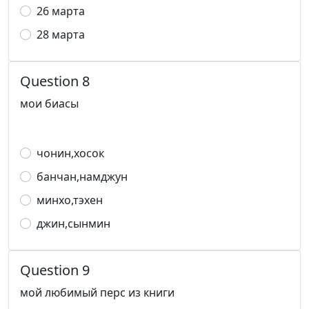
26 марта
28 марта
Question 8
мои биасы
чонин,хосок
банчан,намджун
минхо,тэхен
джин,сынмин
Question 9
мой любимый перс из книги