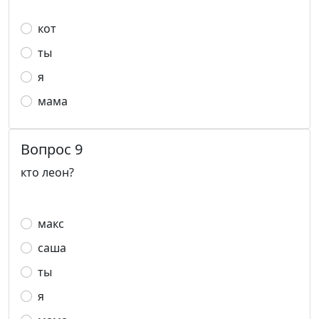
кот
ты
я
мама
Вопрос 9
кто леон?
макс
саша
ты
я