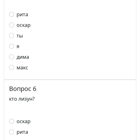
рита
оскар
ты
я
дима
макс
Вопрос 6
кто лизун?
оскар
рита