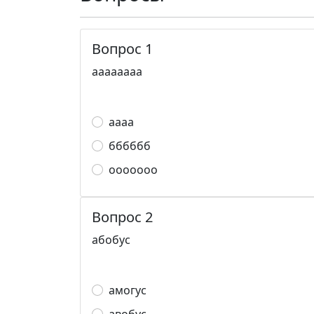
Вопрос 1
аааааааа
аааа
бббббб
ооооооо
Вопрос 2
абобус
амогус