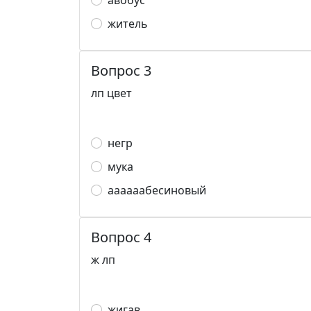
авобус
житель
Вопрос 3
лп цвет
негр
мука
аааааабесиновый
Вопрос 4
ж лп
жигав