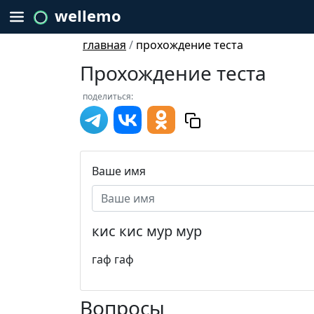
wellemo
главная
/
прохождение теста
Прохождение теста
поделиться:
Ваше имя
кис кис мур мур
гаф гаф
Вопросы