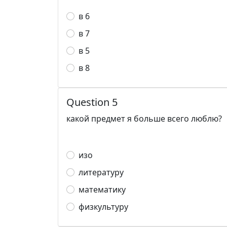
в 6
в 7
в 5
в 8
Question 5
какой предмет я больше всего люблю?
изо
литературу
математику
физкультуру