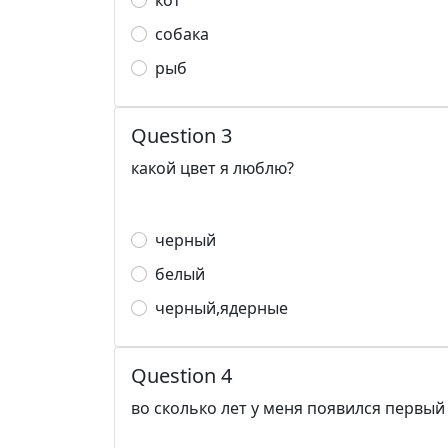
кот
собака
рыб
Question 3
какой цвет я люблю?
черный
белый
черный,ядерные
Question 4
во сколько лет у меня появился первый